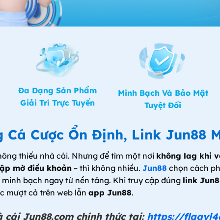
Đa Dạng Sản Phẩm
Minh Bạch Và Bảo Mật
Giải Trí Trực Tuyến
Tuyệt Đối
 Cá Cược Ổn Định, Link Jun88 
hông thiếu nhà cái. Nhưng để tìm một nơi
không lag khi v
mập mờ điều khoản
– thì không nhiều.
Jun88
chọn cách phá
 minh bạch ngay từ nền tảng. Khi truy cập đúng
link Jun
ác mượt cả trên web lẫn
app Jun88
.
 cái Jun88.com chính thức tại:
https://flagyl