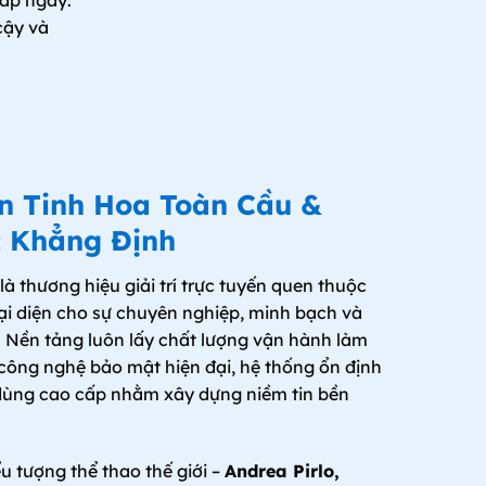
ấp ngày:
cậy và
n Tinh Hoa Toàn Cầu &
c Khẳng Định
à thương hiệu giải trí trực tuyến quen thuộc
ại diện cho sự chuyên nghiệp, minh bạch và
. Nền tảng luôn lấy chất lượng vận hành làm
ư công nghệ bảo mật hiện đại, hệ thống ổn định
dùng cao cấp nhằm xây dựng niềm tin bền
u tượng thể thao thế giới –
Andrea Pirlo,