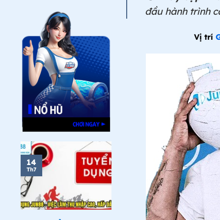
đầu hành trình c
Vị trí
14
Th7