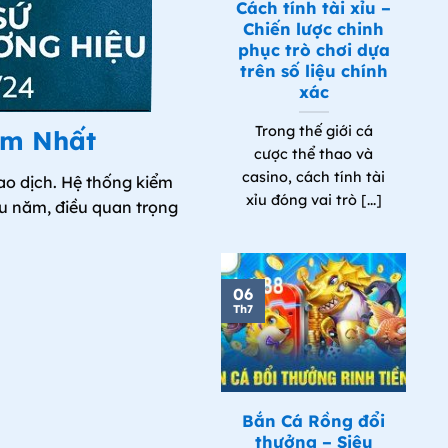
Cách tính tài xỉu –
Chiến lược chinh
phục trò chơi dựa
trên số liệu chính
xác
Trong thế giới cá
âm Nhất
cược thể thao và
casino, cách tính tài
ao dịch. Hệ thống kiểm
xỉu đóng vai trò [...]
âu năm, điều quan trọng
06
Th7
Bắn Cá Rồng đổi
thưởng – Siêu