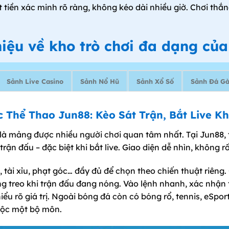
t tiền xác minh rõ ràng, không kéo dài nhiều giờ. Chơi thắ
hiệu về kho trò chơi đa dạng củ
Sảnh Live Casino
Sảnh Nổ Hũ
Sảnh Xổ Số
Sảnh Đá G
 Thể Thao Jun88: Kèo Sát Trận, Bắt Live K
 là mảng được nhiều người chơi quan tâm nhất. Tại Jun88, 
trận đấu – đặc biệt khi bắt live. Giao diện dễ nhìn, không r
 tài xỉu, phạt góc… đầy đủ để chọn theo chiến thuật riêng
g treo khi trận đấu đang nóng. Vào lệnh nhanh, xác nhận t
iểu rõ giá trị. Ngoài bóng đá còn có bóng rổ, tennis, eSpo
uộc một bộ môn.