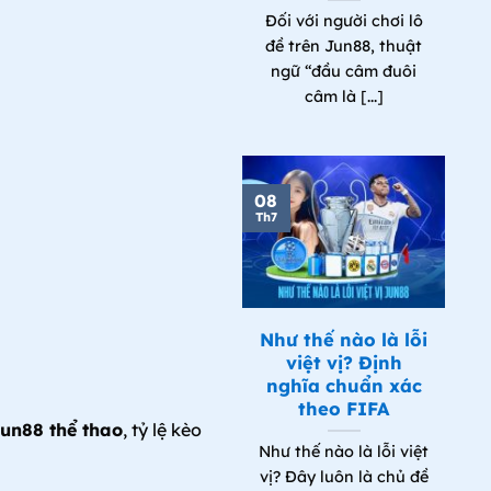
Đối với người chơi lô
đề trên Jun88, thuật
ngữ “đầu câm đuôi
câm là [...]
08
Th7
Như thế nào là lỗi
việt vị? Định
nghĩa chuẩn xác
theo FIFA
un88 thể thao
, tỷ lệ kèo
Như thế nào là lỗi việt
vị? Đây luôn là chủ đề